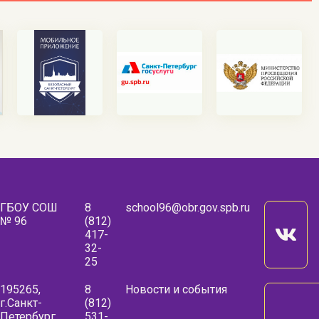
ГБОУ СОШ
8
school96@obr.gov.spb.ru
№ 96
(812)
417-
32-
25
195265,
8
Новости и события
г.Санкт-
(812)
Петербург,
531-