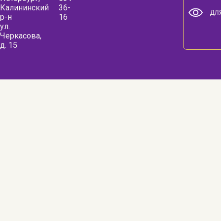
Калининский
36-
ДЛ
р-н
16
ул.
Черкасова,
д. 15