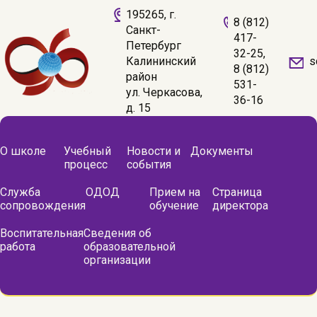
195265, г.
8 (812)
Санкт-
417-
Петербург
32-25,
s
Калининский
8 (812)
район
531-
ул. Черкасова,
36-16
д. 15
О школе
Учебный
Новости и
Документы
процесс
события
Служба
ОДОД
Прием на
Страница
сопровождения
обучение
директора
Воспитательная
Сведения об
работа
образовательной
организации