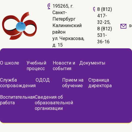
195265, г.
8 (812)
Санкт-
417-
Петербург
32-25,
s
Калининский
8 (812)
район
531-
ул. Черкасова,
36-16
д. 15
О школе
Учебный
Новости и
Документы
процесс
события
Служба
ОДОД
Прием на
Страница
сопровождения
обучение
директора
Воспитательная
Сведения об
работа
образовательной
организации