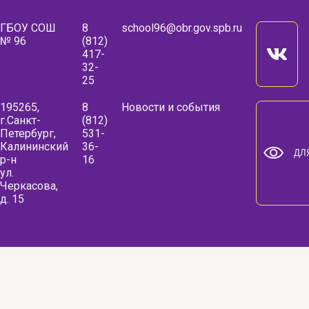
ГБОУ СОШ
8
school96@obr.gov.spb.ru
№ 96
(812)
417-
32-
25
195265,
8
Новости и события
г.Санкт-
(812)
Петербург,
531-
Калининский
36-
ДЛ
р-н
16
ул.
Черкасова,
д. 15